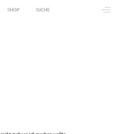
Off-Canvas T
SHOP
SUCHE
 nicht mehr as ich machen wollte.