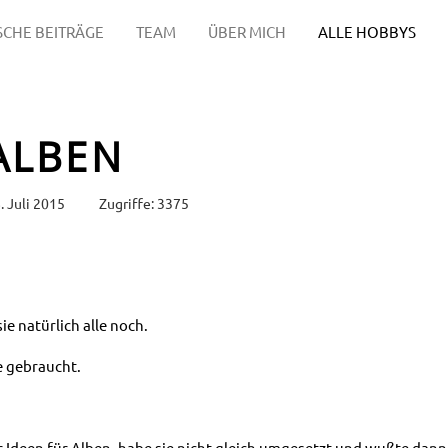
SCHE BEITRÄGE
TEAM
ÜBER MICH
ALLE HOBBYS
ALBEN
. Juli 2015
Zugriffe: 3375
ie natürlich alle noch.
e gebraucht.
er Ideen für Alben, habe sie nicht gleich umgesetzt und wußte dann